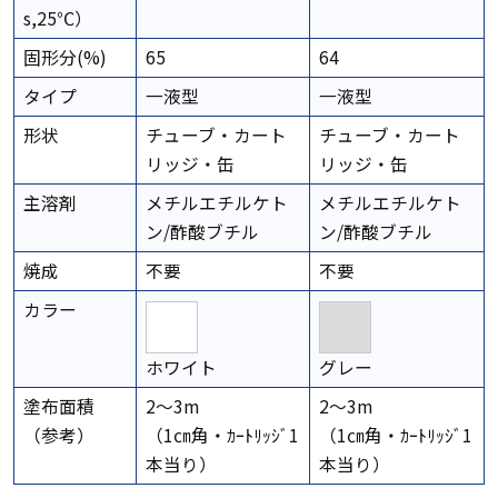
s,25℃）
固形分(%)
65
64
タイプ
一液型
一液型
形状
チューブ・カート
チューブ・カート
リッジ・缶
リッジ・缶
主溶剤
メチルエチルケト
メチルエチルケト
ン/酢酸ブチル
ン/酢酸ブチル
焼成
不要
不要
カラー
ホワイト
グレー
塗布面積
2～3m
2～3m
（参考）
（1㎝角・ｶｰﾄﾘｯｼﾞ1
（1㎝角・ｶｰﾄﾘｯｼﾞ1
本当り）
本当り）