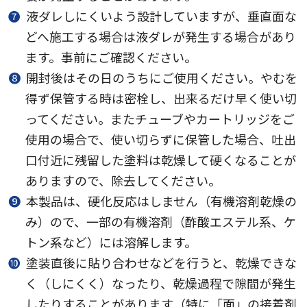
❼
液ダレしにくいよう設計していますが、垂直面な
どへ施工する場合は液ダレが発生する場合があり
ます。事前にご確認ください。
❽
開封後はその日のうちにご使用ください。やむを
得ず保管する時は密栓し、出来るだけ早く使い切
ってください。またチューブやカートリッジをご
使用の場合で、使い切らずに保管した場合、吐出
口付近に残留した塗料は乾燥して硬くなることが
ありますので、除去してください。
❾
本製品は、硬化反応はしません（有機溶剤乾燥の
み）ので、一部の有機溶剤（酢酸エステル系、ケ
トン系など）には溶解します。
❿
塗装直後に貼り合わせなどを行うと、乾燥できな
く（しにくく）なったり、乾燥過程で隙間が発生
したりすることがあります（特に「面」の接着剤