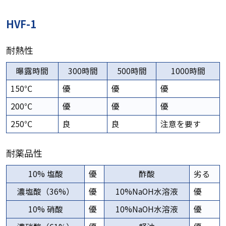
HVF-1
耐熱性
曝露時間
300時間
500時間
1000時間
150℃
優
優
優
200℃
優
優
優
250℃
良
良
注意を要す
耐薬品性
10% 塩酸
優
酢酸
劣る
濃塩酸（36%）
優
10%NaOH水溶液
優
10% 硝酸
優
10%NaOH水溶液
優