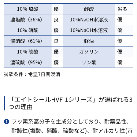
10% 塩酸
優
酢酸
劣る
濃塩酸（36%）
良
10%NaOH水溶液
優
10% 硝酸
優
10%NaOH水溶液
優
濃硝酸（61%）
良
軽油
優
10% 硫酸
優
ガソリン
優
濃硫酸（95%）
優
リン酸
優
試験条件：常温7日間浸漬
「エイトシールHVF-1シリーズ」が選ばれる3
つの理由
❶
フッ素系高分子を主成分としており、耐薬品性、
耐酸性(塩酸、硝酸、硫酸など)、耐アルカリ性(苛