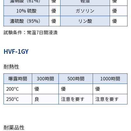
濃硝酸（61%）
優
軽油
優
10% 硫酸
優
ガソリン
優
濃硫酸（95%）
優
リン酸
優
試験条件：常温7日間浸漬
HVF-1GY
耐熱性
曝露時間
300時間
500時間
1000時間
200℃
優
優
優
250℃
良
注意を要す
注意を要す
耐薬品性