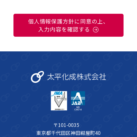
場合を除き、明示または公表した利用目的の範囲内でのみ個人
情報を取り扱います。
個人情報保護方針に同意の上、
3. 利用目的等の明示・公表
当方は、あらかじめ利用目的、共同利用者の範囲、お問い合わ
入力内容を確認する
せ窓口等の必要な情報を明示し、同意を得たうえで個人情報を
取得するよう努めます。
なお、当方は、お取り引きやお問い合わせに関する内容を記録
あるいは録音させていただく場合がありますが、取得した情報
はご本人のご要望に適切かつ迅速に対応するためにのみ取り扱
います。
4. 安全管理措置
当方は、お預かりした個人情報を利用目的の範囲内で正確・最
新の内容に保つよう努め、不正なアクセス、改ざん、漏えいな
どから守るべく、現時点での技術水準に合わせた必要かつ適切
な安全管理措置を講じます。
5. 第三者への提供
〒101-0035
当方は、法令により例外として認められた場合を除き、ご本人
東京都千代田区神田紺屋町40
の同意を得ることなく、取得時に明示した共同利用者以外の第