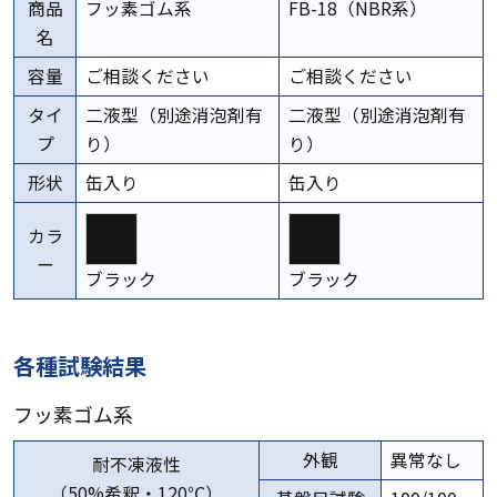
商品
フッ素ゴム系
FB-18（NBR系）
名
容量
ご相談ください
ご相談ください
タイ
二液型（別途消泡剤有
二液型（別途消泡剤有
プ
り）
り）
形状
缶入り
缶入り
カラ
ー
ブラック
ブラック
各種試験結果
フッ素ゴム系
外観
異常なし
耐不凍液性
（50%希釈・120℃）