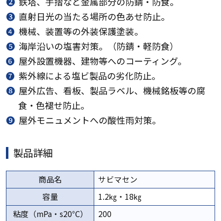
❷
鉄塔、手摺など金属部分の防錆・防食。
❸
直射日光の当たる場所の色あせ防止。
❹
機械、装置等の外装保護塗装。
➎
海岸沿いの塩害対策。（防錆・軽防食）
❻
屋外設置機器、建物等へのコーティング。
➐
紫外線による塩ビ製品の劣化防止。
➑
屋外広告、看板、製品ラベル、機械銘板等の腐
食・色褪せ防止。
➒
屋外モニュメントへの酸性雨対策。
製品詳細
商品名
サビマセン
容量
1.2㎏・18㎏
粘度（mPa・s20℃）
200