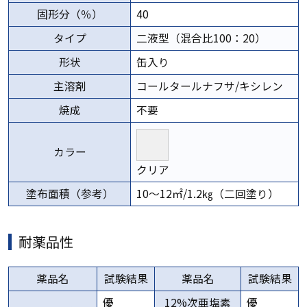
固形分（％）
40
タイプ
二液型（混合比100：20）
形状
缶入り
主溶剤
コールタールナフサ/キシレン
焼成
不要
カラー
クリア
塗布面積（参考）
10～12㎡/1.2㎏（二回塗り）
耐薬品性
薬品名
試験結果
薬品名
試験結果
優
12%次亜塩素
優