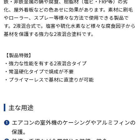
鉄・非鉄金属の錆や腐食、樹脂材（塩ビ・FRP等）の劣
化、屋外看板などの色あせに効果があります。素材に刷毛
やローラー、スプレー等様々な方法で使用できる製品で
す。2液混合式で。塩害や硫化水素など様々な腐食因子から
基材を保護する強力な2液混合塗料です。
【製品特徴】
・強力な性能を有する2液混合タイプ
・常温硬化タイプで焼成が不要
・プライマーレスで基材に直塗りが可能
主な用途
❶
エアコンの室外機のケーシングやアルミフィンの
保護。