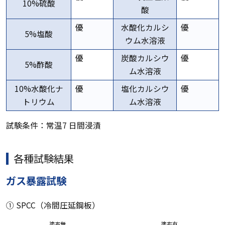
10%硫酸
酸
優
水酸化カルシ
優
5%塩酸
ウム水溶液
優
炭酸カルシウ
優
5%酢酸
ム水溶液
10%水酸化ナ
優
塩化カルシウ
優
トリウム
ム水溶液
試験条件：常温7 日間浸漬
各種試験結果
ガス暴露試験
① SPCC（冷間圧延鋼板）