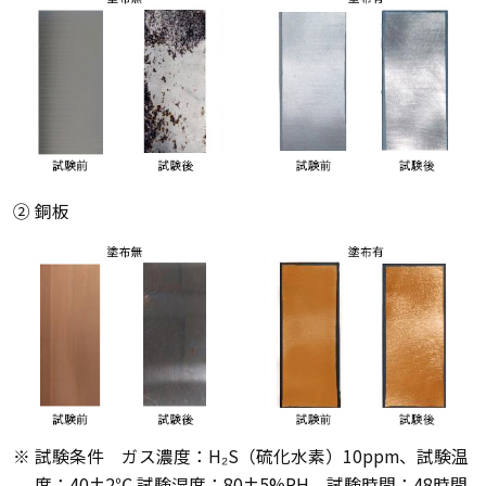
② 銅板
※ 試験条件 ガス濃度：H₂S（硫化水素）10ppm、試験温
度：40±2℃ 試験湿度；80±5%RH、試験時間：48時間