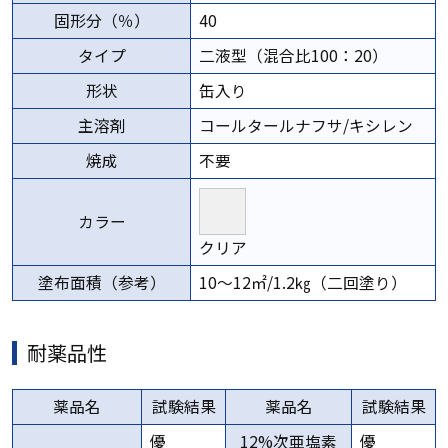
固形分（％）
40
タイプ
二液型（混合比100：20）
形状
缶入り
主溶剤
コールタールナフサ/キシレン
焼成
不要
カラー
クリア
塗布面積（参考）
10～12㎡/1.2㎏（二回塗り）
耐薬品性
薬品名
試験結果
薬品名
試験結果
優
12%次亜塩素
優