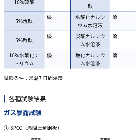
10%硫酸
酸
優
水酸化カルシ
優
5%塩酸
ウム水溶液
優
炭酸カルシウ
優
5%酢酸
ム水溶液
10%水酸化ナ
優
塩化カルシウ
優
トリウム
ム水溶液
試験条件：常温7 日間浸漬
各種試験結果
ガス暴露試験
① SPCC（冷間圧延鋼板）