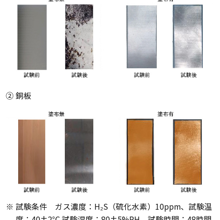
② 銅板
※ 試験条件 ガス濃度：H₂S（硫化水素）10ppm、試験温
度：40±2℃ 試験湿度；80±5%RH、試験時間：48時間