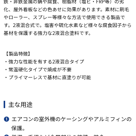
鉄・非鉄金属の錆や腐食、樹脂材（塩ビ・FRP等）の劣
化、屋外看板などの色あせに効果があります。素材に刷毛
やローラー、スプレー等様々な方法で使用できる製品で
す。2液混合式で。塩害や硫化水素など様々な腐食因子から
基材を保護する強力な2液混合塗料です。
【製品特徴】
・強力な性能を有する2液混合タイプ
・常温硬化タイプで焼成が不要
・プライマーレスで基材に直塗りが可能
主な用途
❶
エアコンの室外機のケーシングやアルミフィンの
保護。