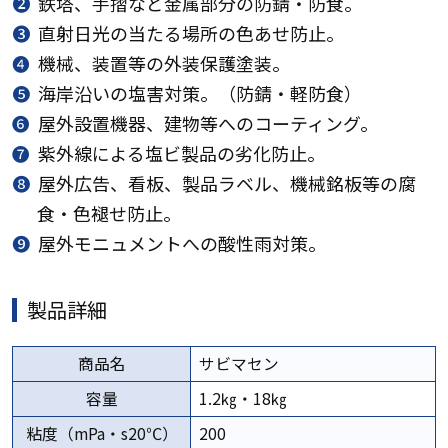
❷
鉄塔、手摺など金属部分の防錆・防食。
❸
直射日光の当たる場所の色あせ防止。
❹
機械、装置等の外装保護塗装。
➎
海岸沿いの塩害対策。（防錆・軽防食）
❻
屋外設置機器、建物等へのコーティング。
➐
紫外線による塩ビ製品の劣化防止。
➑
屋外広告、看板、製品ラベル、機械銘板等の腐
食・色褪せ防止。
➒
屋外モニュメントへの酸性雨対策。
製品詳細
商品名
サビマセン
容量
1.2㎏・18㎏
粘度（mPa・s20℃）
200